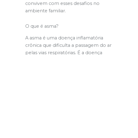
convivem com esses desafios no
ambiente familiar.
O que é asma?
A asma é uma doença inflamatória
crônica que dificulta a passagem do ar
pelas vias respiratórias. É a doença
crônica mais frequente em crianças,
mas pode persistir ou manifestar-se
em qualquer idade.
Principais vilões da asma:
Fatores alergênicos presentes
no ar (poeira, mofo, pólen)
Alimentos que desencadeiam
reações