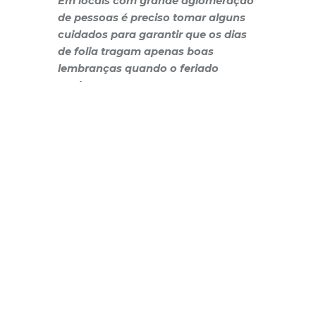
Em locais com grande aglomeração
de pessoas é preciso tomar alguns
cuidados para garantir que os dias
de folia tragam apenas boas
lembranças quando o feriado
acabar
O Carnaval é o feriado mais longo no
Brasil e, por tradição, um dos mais
aguardados por quem gosta de
aproveitar a data para viajar ou curtir as
programações especiais que
acontecem em quase todas as cidades
do país. Seja qual for o seu caso,
algumas medidas básicas de
prevenção podem te ajudar a
aproveitar ao máximo a folia e evitar
que a lembrança da maior festa no
calendário anual brasileiro fique
manchada por descuidos pessoais e