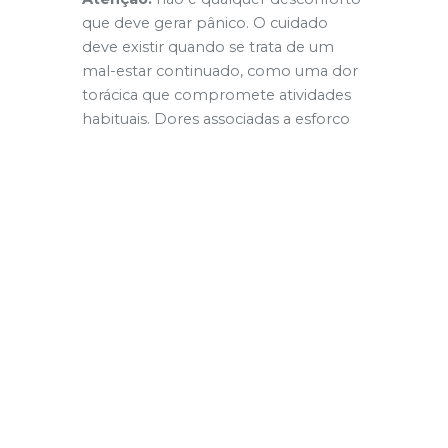
que deve gerar pânico. O cuidado
deve existir quando se trata de um
mal-estar continuado, como uma dor
torácica que compromete atividades
habituais. Dores associadas a esforço
físico sugerem fortemente doenças
coronárias e exigem avaliação
cardiológica.
Prevenção: o melhor caminho
A prevenção de doenças
cardiovasculares passa por medidas
conhecidas, mas que precisam ser
reforçadas:
Dieta equilibrada