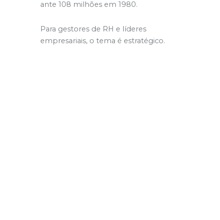
ante 108 milhões em 1980.
Para gestores de RH e líderes
empresariais, o tema é estratégico.
Colaboradores com diabetes mal
controlado tendem a apresentar
maior
absenteísmo
, queda de
produtividade, complicações de saúde
e custos mais elevados com o
plano
de saúde empresarial
. Promover a
conscientização e o cuidado
preventivo é fundamental.
O que é o Diabetes?
O diabetes é uma
doença crônica do
metabolismo
. Resulta da ineficiência
do corpo em processar a glicose. A
insulina, hormônio produzido pelo